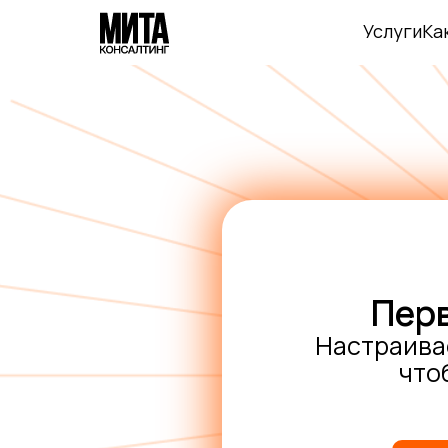
Услуги
Ка
Перв
Настраивае
что