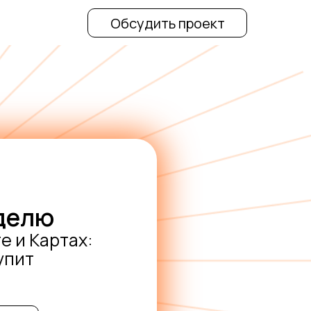
Обсудить проект
еделю
е и Картах:
упит