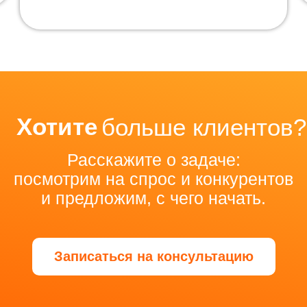
Хотите
больше клиентов?
Расскажите о задаче:
посмотрим на спрос и конкурентов
и предложим, с чего начать.
Записаться на консультацию