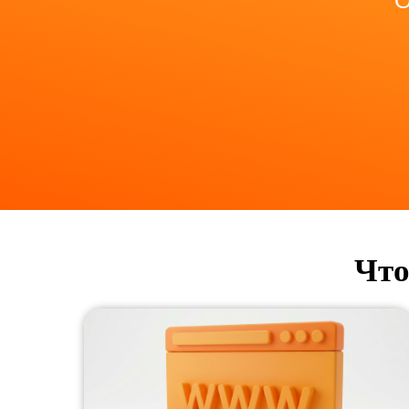
О
Что