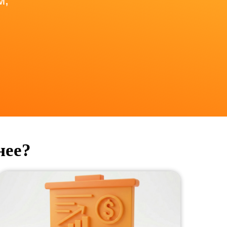
м,
нее?