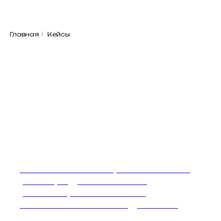
Главная
/
Кейсы
DiSchool. Нашли, что мешало
расти, и дали план по
релизации в онлайне
собственной методологии